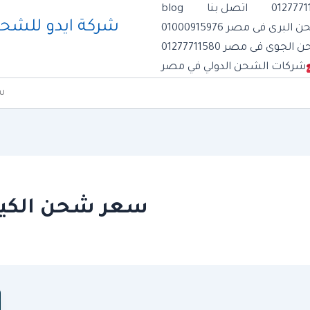
اتصل بنا
blog
رى فى مصر 01000915976
وى فى مصر 01277711580
شركات الشحن الدولي في مصر
س
سعر شحن الكيل