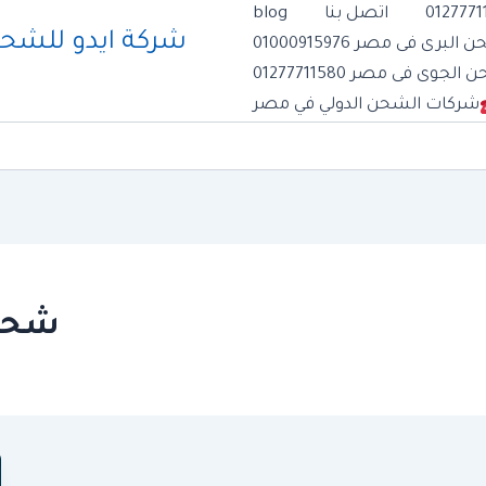
اتصل بنا
blog
رى فى مصر 01000915976
وى فى مصر 01277711580
شركات الشحن الدولي في مصر
شحن 