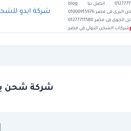
اتصل بنا
blog
رى فى مصر 01000915976
وى فى مصر 01277711580
شركات الشحن الدولي في مصر
شركة شحن برى