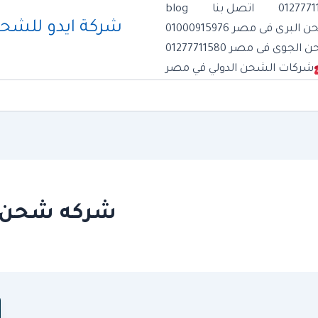
اتصل بنا
blog
رى فى مصر 01000915976
وى فى مصر 01277711580
شركات الشحن الدولي في مصر
شركه شحن م