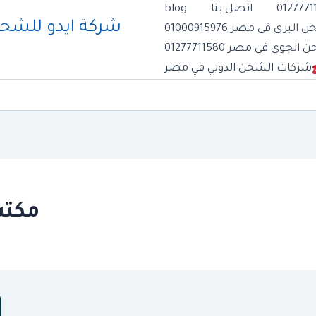
اتصل بنا
blog
رى فى مصر 01000915976
وى فى مصر 01277711580
شركات الشحن الدولي في مصر
مكتب