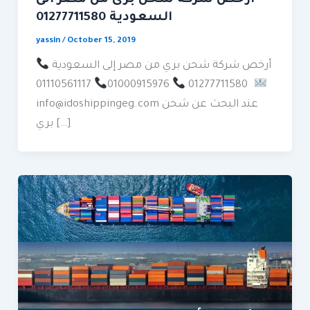
السعودية 01277711580
yassin
/
October 15, 2019
أرخص شركة شحن بري من مصر إلى السعودية
01000915976
01277711580
01110561117
info@idoshippingeg.com عند البحث عن شحن
بري […]